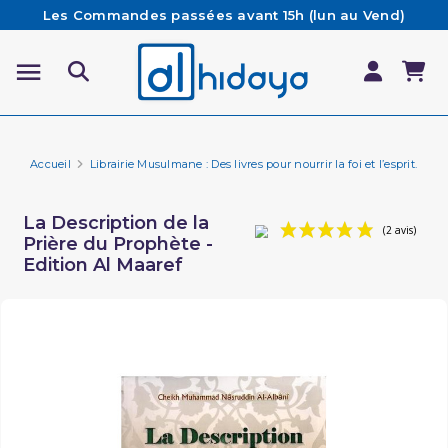
Les Commandes passées avant 15h (lun au Vend)
sont préparées et expédiées le jour même
Besoin d'aide ? Retrouvez notre FAQ
Livraison offerte à partir de 65€ d'achat*
Accueil
Librairie Musulmane : Des livres pour nourrir la foi et l’esprit.
Hi
La Description de la
Prière du Prophète -
Edition Al Maaref