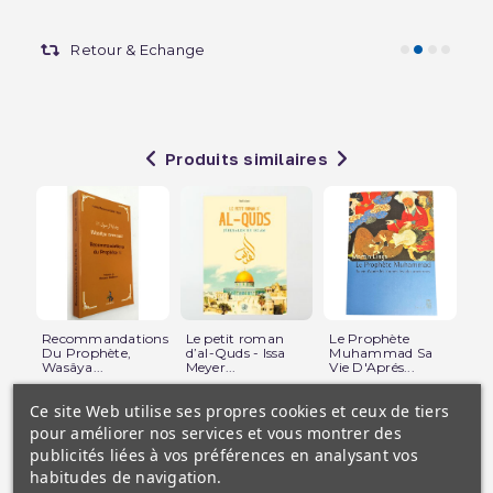
Retour & Echange
Produits similaires
Recommandations
Le petit roman
Le Prophète
Él
Du Prophète,
d’al-Quds - Issa
Muhammad Sa
Pr
Wasâya...
Meyer...
Vie D'Aprés...
La
Ce site Web utilise ses propres cookies et ceux de tiers
pour améliorer nos services et vous montrer des
publicités liées à vos préférences en analysant vos
habitudes de navigation.