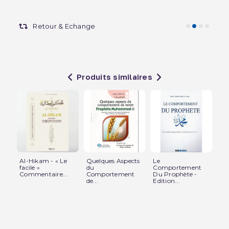
Retour & Echange
Produits similaires
Al-Hikam - « Le
Quelques Aspects
Le
Ch
facile »
du
Comportement
vie
Commentaire...
Comportement
Du Prophète -
de...
Edition...