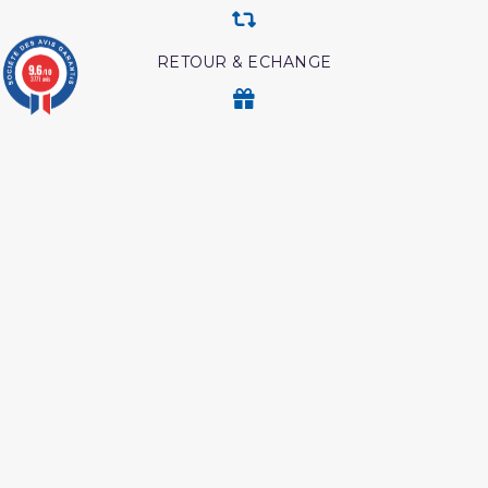
RETOUR & ECHANGE
9.6
/10
3771 avis
CARTES CADEAUX
MODES DE PAIEMENT
Retrouvez nos autres produits
Hajj et Umra en Images
Shaykh al albani
Ainsi etait le messager
Péchés et guerison
d'allah
Coran edition tawbah
Les droits des croyantes
Les meditation ibn al
Les intrigues du diable
qayyim
L authentique des récits
Abrégé de l'exégèse d'ibn