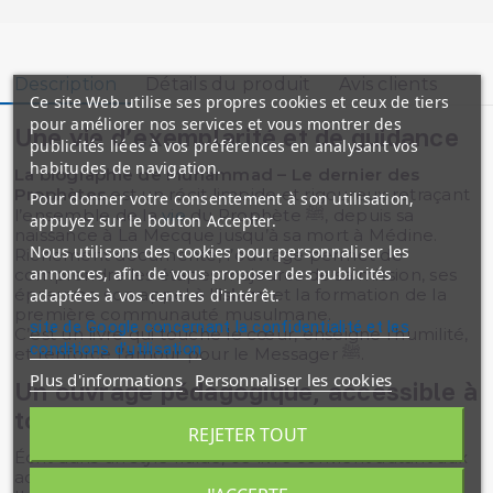
Description
Détails du produit
Avis clients
Ce site Web utilise ses propres cookies et ceux de tiers
pour améliorer nos services et vous montrer des
Une vie d’exemplarité et de guidance
publicités liées à vos préférences en analysant vos
habitudes de navigation.
La biographie de Muhammad – Le dernier des
Prophètes
est un récit limpide et rigoureux retraçant
Pour donner votre consentement à son utilisation,
l’ensemble de la
vie
du Prophète ﷺ, depuis sa
appuyez sur le bouton Accepter.
naissance à La Mecque jusqu’à sa mort à Médine.
Nous utilisons des cookies pour personnaliser les
Richement documenté, l’ouvrage permet de
annonces, afin de vous proposer des publicités
comprendre les étapes majeures de sa mission, ses
épreuves, son appel à l’
islam
, et la formation de la
adaptées à vos centres d'intérêt.
première communauté musulmane.
site de Google concernant la confidentialité et les
C’est un livre qui touche le cœur, enseigne l’humilité,
conditions d'utilisation
et renforce l’amour pour le Messager ﷺ.
Plus d'informations
Personnaliser les cookies
Un ouvrage pédagogique, accessible à
tous
REJETER TOUT
Écrit dans un style fluide, ce livre convient autant aux
adolescents qu’aux adultes.