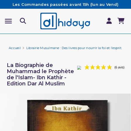
Les Commandes passées avant 15h (lun au Vend)
sont préparées et expédiées le jour même
Besoin d'aide ? Retrouvez notre FAQ
Livraison offerte à partir de 65€ d'achat*
Accueil
Librairie Musulmane : Des livres pour nourrir la foi et l’esprit.
Hi
La Biographie de
Muhammad le Prophète
de l'Islam- Ibn Kathir -
Edition Dar Al Muslim