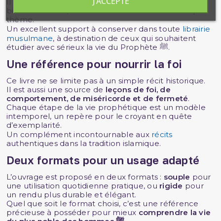
J'ACCEPTE
Il propose une progression chronologique claire et
bien structurée, facilitant la lecture continue ou par
thème.
Un excellent support à conserver dans toute
librairie
musulmane
, à destination de ceux qui souhaitent
étudier avec sérieux la vie du Prophète ﷺ.
Une référence pour nourrir la foi
Ce livre ne se limite pas à un simple récit historique.
Il est aussi une source de
leçons de foi, de
comportement, de miséricorde et de fermeté
.
Chaque étape de la vie prophétique est un modèle
intemporel, un repère pour le croyant en quête
d’exemplarité.
Un complément incontournable aux
récits
authentiques dans la tradition islamique.
Deux formats pour un usage adapté
L’ouvrage est proposé en deux formats :
souple
pour
une utilisation quotidienne pratique, ou
rigide
pour
un rendu plus durable et élégant.
Quel que soit le format choisi, c’est une référence
précieuse à posséder pour mieux
comprendre la vie