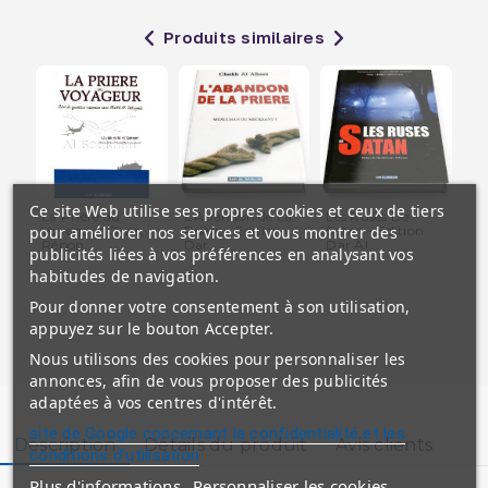
Produits similaires
Ce site Web utilise ses propres cookies et ceux de tiers
La Prière du
L'Abandon de La
Les Ruses De
Ce
pour améliorer nos services et vous montrer des
Voyageur Ques,
Prière - Edition
Satan - Edition
Mu
Répon,...
Dar...
Dar Al...
Mu
publicités liées à vos préférences en analysant vos
habitudes de navigation.
Pour donner votre consentement à son utilisation,
appuyez sur le bouton Accepter.
Nous utilisons des cookies pour personnaliser les
annonces, afin de vous proposer des publicités
adaptées à vos centres d'intérêt.
site de Google concernant la confidentialité et les
Description
Détails du produit
Avis clients
conditions d'utilisation
Plus d'informations
Personnaliser les cookies