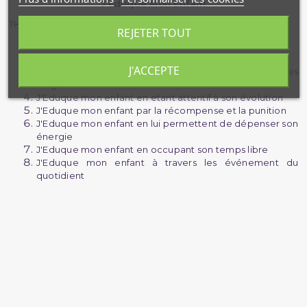
J'Eduque Mon Enfant
THEME :
REJETER TOUT
J'Eduque mon enfant en étant pour lui un modèle
J'Eduque mon enfant en l'exhortant
J'ACCEPTE
J'Eduque mon enfant en l'habituant aux principes
religieux
J'Eduque mon enfant en etant attentif à son évolution
J'Eduque mon enfant par la récompense et la punition
J'Eduque mon enfant en lui permettent de dépenser son
énergie
J'Eduque mon enfant en occupant son temps libre
J'Eduque mon enfant à travers les événement du
quotidient