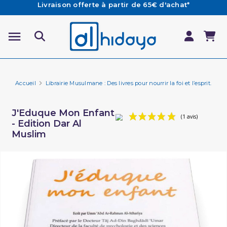
Les Commandes passées avant 15h (lun au Vend)
sont préparées et expédiées le jour même
Besoin d'aide ? Retrouvez notre FAQ
Livraison offerte à partir de 65€ d'achat*
Accueil
Librairie Musulmane : Des livres pour nourrir la foi et l’esprit.
Li
J'Eduque Mon Enfant
- Edition Dar Al
Muslim
(1 av