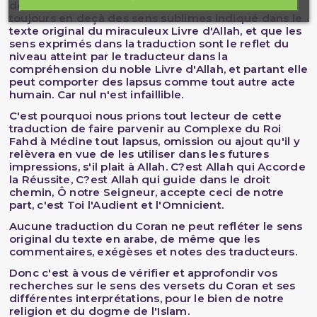
des sens du Coran, quel que soit sa minutie est
toujours en deçà des sens sublimes indiqué dans le
texte original du miraculeux Livre d'Allah, et que les
sens exprimés dans la traduction sont le reflet du
niveau atteint par le traducteur dans la
compréhension du noble Livre d'Allah, et partant elle
peut comporter des lapsus comme tout autre acte
humain. Car nul n'est infaillible.
C'est pourquoi nous prions tout lecteur de cette
traduction de faire parvenir au Complexe du Roi
Fahd à Médine tout lapsus, omission ou ajout qu'il y
relèvera en vue de les utiliser dans les futures
impressions, s'il plait à Allah. C?est Allah qui Accorde
la Réussite, C?est Allah qui guide dans le droit
chemin, Ô notre Seigneur, accepte ceci de notre
part, c'est Toi l'Audient et l'Omnicient.
Aucune traduction du Coran ne peut refléter le sens
original du texte en arabe, de même que les
commentaires, exégèses et notes des traducteurs.
Donc c'est à vous de vérifier et approfondir vos
recherches sur le sens des versets du Coran et ses
différentes interprétations, pour le bien de notre
religion et du dogme de l'Islam.