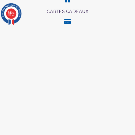
CARTES CADEAUX
9.6
/10
3771 avis
MODES DE PAIEMENT
Retrouvez nos autres produits
Coran tawbah coffret
L'Islam Est La Sunnah Et
La Sunnah Est L'Islam
Livre comment
Livre hijama
mémoriser le coran
Livre La Prière Pourquoi
Les intrigues du diable
Shaykh al albani
Coran edition tawbah
Les droits des croyantes
Ainsi étaient nos pieux
predecesseur
Les meditation ibn al
Abrégé de l'exégèse d'ibn
qayyim
kathir
Coran tafsir ibn kathir
Medecine prophetique
livre