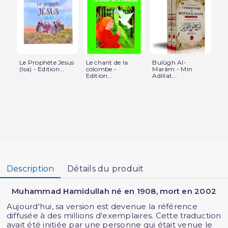
Le Prophète Jésus
Le chant de la
Bulûgh Al-
Co
(Isa) - Edition...
colombe -
Marâm - Min
Mu
Edition...
Adillat...
l’I
Description
Détails du produit
Muhammad Hamidullah né en 1908, mort en 2002
Aujourd'hui, sa version est devenue la référence
diffusée à des millions d'exemplaires. Cette traduction
avait été initiée par une personne qui était venue le