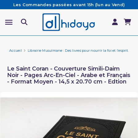
Les Commandes passées avant 15h (lun au Vend)
sont préparées et expédiées le jour même
Besoin d'aide ? Retrouvez notre FAQ
Livraison offerte à partir de 65€ d'achat*
Accueil
Librairie Musulmane : Des livres pour nourrir la foi et l’esprit.
Li
Le Saint Coran - Couverture Simili-Daim
Noir - Pages Arc-En-Ciel - Arabe et Français
- Format Moyen - 14,5 x 20.70 cm - Edtion