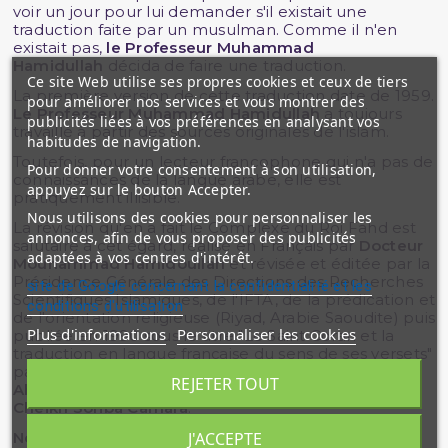
voir un jour pour lui demander s'il existait une
traduction faite par un musulman. Comme il n'en
existait pas,
le Professeur Muhammad
Hamidullah
décida de faire une traduction.
Ce site Web utilise ses propres cookies et ceux de tiers
La première version de cette traduction date de 1959.
pour améliorer nos services et vous montrer des
Le Professeur Muhammad Hamidullah
a toujours
publicités liées à vos préférences en analysant vos
travaillé à partir des sources originales de l'islam.
habitudes de navigation.
Toutefois, pour un lecteur francophone qui n'a pas de
Pour donner votre consentement à son utilisation,
connaissances de la langue arabe, elle est
appuyez sur le bouton Accepter.
pratiquement illisible.
Nous utilisons des cookies pour personnaliser les
La révision qu'en a fait le Complexe du Roi Fahd est
annonces, afin de vous proposer des publicités
salutaire à cet égard, réalisé en Français par
Docteur
adaptées à vos centres d'intérêt.
Mouhammad Hamidoullah
et révisée et éditée par la
Présidence Générale des Directions des Recherches
site de Google concernant la confidentialité et les
Scientifiques Islamiques, de l'IFTA, de la prédication et
conditions d'utilisation
de l'orientation religieuse (Riyad, Arabie Saoudite) puis
Plus d'informations
Personnaliser les cookies
publiée en 1990 sous le titre "Le Saint Coran et la
traduction en langue française du sens de ses versets"
par
Docteur Mouhammad Ahmad Lo
-
Cheikh
REJETER TOUT
Ahmad Mouhammad Al Amine Al Chinqiuiti
et
Cheikh Soriba Camara
.
J'ACCEPTE
Nous sommes conscients du fait que la traduction