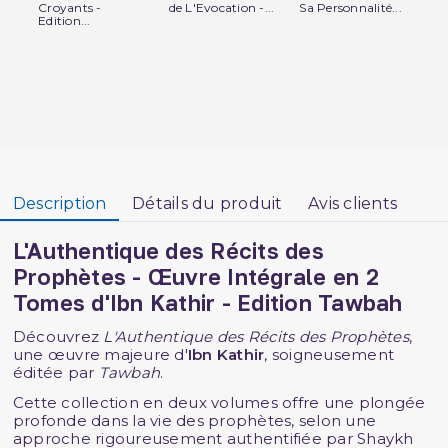
Croyants -
de L'Evocation -...
Sa Personnalité...
Kh
Edition...
per
Description
Détails du produit
Avis clients
L'Authentique des Récits des
Prophètes - Œuvre Intégrale en 2
Tomes d'Ibn Kathir - Edition Tawbah
Découvrez
L'Authentique des Récits des Prophètes
,
une œuvre majeure d'
Ibn Kathir
, soigneusement
éditée par
Tawbah
.
Cette collection en deux volumes offre une plongée
profonde dans la vie des prophètes, selon une
approche rigoureusement authentifiée par Shaykh