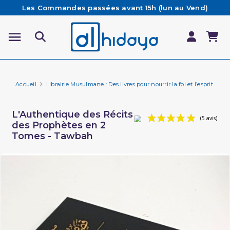
Les Commandes passées avant 15h (lun au Vend)
sont préparées et expédiées le jour même
Besoin d'aide ? Retrouvez notre FAQ
Livraison offerte à partir de 65€ d'achat*
Accueil
Librairie Musulmane : Des livres pour nourrir la foi et l’esprit.
Hi
L'Authentique des Récits
des Prophètes en 2
Tomes - Tawbah