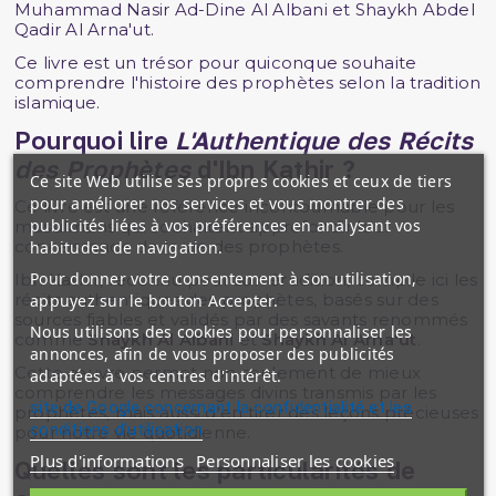
Muhammad Nasir Ad-Dine Al Albani et Shaykh Abdel
Qadir Al Arna'ut.
Ce livre est un trésor pour quiconque souhaite
comprendre l'histoire des prophètes selon la tradition
islamique.
Pourquoi lire
L'Authentique des Récits
des Prophètes
d'Ibn Kathir ?
Ce site Web utilise ses propres cookies et ceux de tiers
pour améliorer nos services et vous montrer des
Ce livre est une référence incontournable pour les
publicités liées à vos préférences en analysant vos
musulmans qui souhaitent approfondir leur
connaissance de la vie des prophètes.
habitudes de navigation.
Pour donner votre consentement à son utilisation,
Ibn Kathir, reconnu pour son érudition, compile ici les
récits authentiques des prophètes, basés sur des
appuyez sur le bouton Accepter.
sources fiables et validés par des savants renommés
Nous utilisons des cookies pour personnaliser les
comme
Shaykh Al Albani
et
Shaykh Al Arna'ut
.
annonces, afin de vous proposer des publicités
Cette œuvre permet non seulement de mieux
adaptées à vos centres d'intérêt.
comprendre les messages divins transmis par les
site de Google concernant la confidentialité et les
prophètes, mais aussi d'en tirer des leçons précieuses
conditions d'utilisation
pour notre vie quotidienne.
Plus d'informations
Personnaliser les cookies
Quelles sont les particularités de