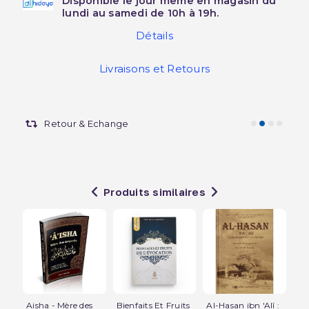
Disponible le jour même en magasin du
lundi au samedi de 10h à 19h.
Détails
Livraisons et Retours
Retour & Echange
Produits similaires
Aisha - Mère des
Bienfaits Et Fruits
Al-Hasan ibn 'Alî :
Um