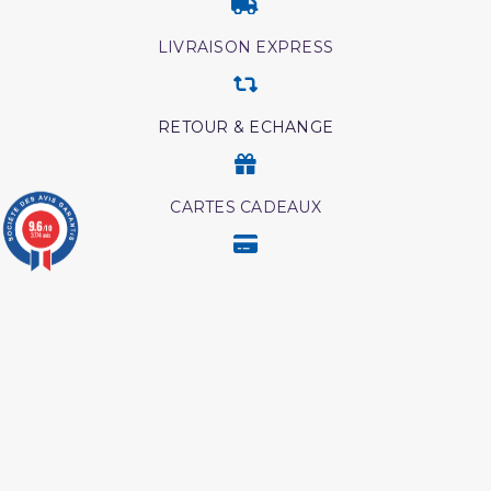
LIVRAISON EXPRESS
RETOUR & ECHANGE
CARTES CADEAUX
9.6
/10
3774 avis
MODES DE PAIEMENT
Retrouvez nos autres produits
Medecine prophetique
Lecon de tawhid
livre
Les intrigues du diable
Shaykh al albani
L esprit de l âme tawbah
Interpretation islamique