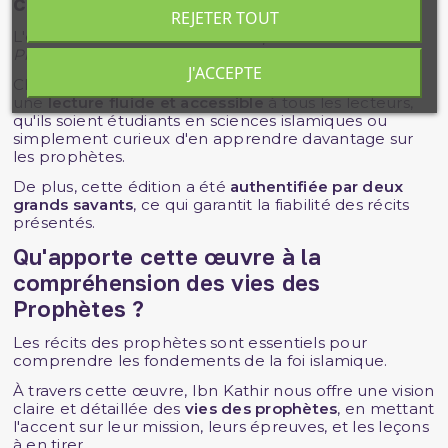
cette édition Tawbah ?
REJETER TOUT
L'édition
Tawbah
de
L'Authentique des Récits des
Prophètes
se distingue par sa rigueur et sa qualité.
J'ACCEPTE
Chaque volume est soigneusement édité pour offrir
une
lecture fluide et accessible
à tous les lecteurs,
qu'ils soient étudiants en sciences islamiques ou
simplement curieux d'en apprendre davantage sur
les prophètes.
De plus, cette édition a été
authentifiée par deux
grands savants
, ce qui garantit la fiabilité des récits
présentés.
Qu'apporte cette œuvre à la
compréhension des vies des
Prophètes ?
Les récits des prophètes sont essentiels pour
comprendre les fondements de la foi islamique.
À travers cette œuvre, Ibn Kathir nous offre une vision
claire et détaillée des
vies des prophètes
, en mettant
l'accent sur leur mission, leurs épreuves, et les leçons
à en tirer.