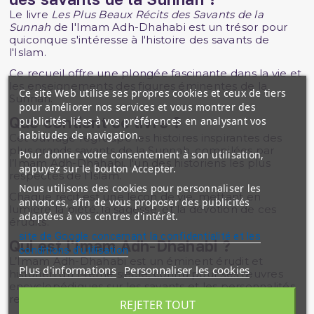
Le livre
Les Plus Beaux Récits des Savants de la
Sunnah
de l'Imam Adh-Dhahabi est un trésor pour
quiconque s'intéresse à l'histoire des savants de
l'Islam.
Ce recueil offre une plongée fascinante dans la vie et
les enseignements des figures éminentes de la
Ce site Web utilise ses propres cookies et ceux de tiers
Sunnah.
pour améliorer nos services et vous montrer des
Que contient ce livre ?
publicités liées à vos préférences en analysant vos
habitudes de navigation.
Cet ouvrage regroupe les histoires inspirantes des
plus grands savants de la Sunnah, compilées par
Pour donner votre consentement à son utilisation,
l’Imam Adh-Dhahabi, l'un des historiens les plus
appuyez sur le bouton Accepter.
respectés de l'Islam.
Nous utilisons des cookies pour personnaliser les
Chaque récit est une leçon de vie, mettant en
annonces, afin de vous proposer des publicités
lumière la piété, la sagesse, et la dévotion de ces
adaptées à vos centres d'intérêt.
érudits.
site de Google concernant la confidentialité et les
Qui est l'Imam Adh-Dhahabi ?
conditions d'utilisation
L’Imam Adh-Dhahabi est un éminent érudit et
Plus d'informations
Personnaliser les cookies
historien du 14ème siècle, connu pour ses œuvres
encyclopédiques sur les savants et les personnalités
religieuses de l'Islam.
REJETER TOUT