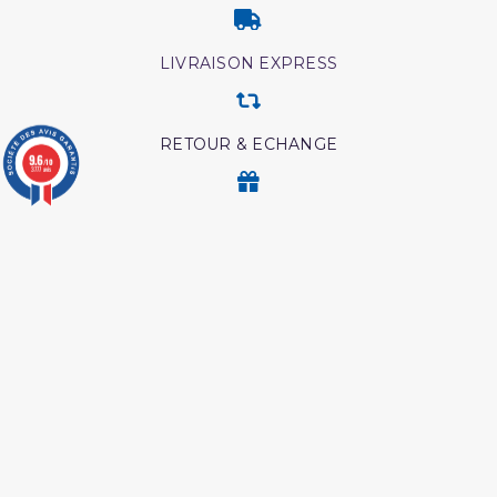
LIVRAISON EXPRESS
RETOUR & ECHANGE
9.6
/10
3777 avis
CARTES CADEAUX
MODES DE PAIEMENT
Retrouvez nos autres produits
Livre comment
Shaykh al albani
mémoriser le coran
Ainsi étaient nos pieux
L'Islam Est La Sunnah Et
predecesseur
La Sunnah Est L'Islam