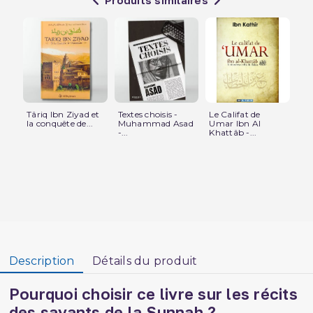
Târiq Ibn Ziyad et
Textes choisis -
Le Califat de
Hér
la conquête de...
Muhammad Asad
Umar Ibn Al
Le
-...
Khattâb -...
les.
Description
Détails du produit
Pourquoi choisir ce livre sur les récits
des savants de la Sunnah ?