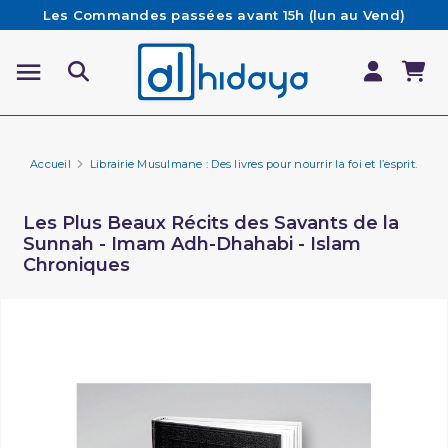
Les Commandes passées avant 15h (lun au Vend)
sont préparées et expédiées le jour même
Besoin d'aide ? Retrouvez notre FAQ
Livraison offerte à partir de 65€ d'achat*
Accueil
Librairie Musulmane : Des livres pour nourrir la foi et l’esprit.
Hi
Les Plus Beaux Récits des Savants de la
Sunnah - Imam Adh-Dhahabi - Islam
Chroniques