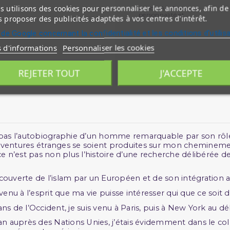
 utilisons des cookies pour personnaliser les annonces, afin de
Ali Ibn Abi Talib, sa
personnalité et...
 proposer des publicités adaptées à vos centres d'intérêt.
 de Google concernant la confidentialité et les conditions d'utilis
s d'informations
Personnaliser les cookies
REJETER TOUT
J'ACCEPTE
est pas l’autobiographie d’un homme remarquable par son rôle 
aventures étranges se soient produites sur mon cheminemen
est pas non plus l’histoire d’une recherche délibérée de la 
écouverte de l’islam par un Européen et de son intégratio
pas venu à l’esprit que ma vie puisse intéresser qui que ce so
 de l’Occident, je suis venu à Paris, puis à New York au débu
an auprès des Nations Unies, j’étais évidemment dans le col