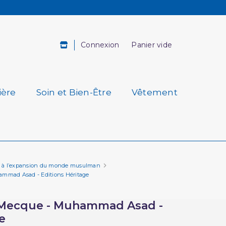
Connexion
Panier vide
ière
Soin et Bien-Être
Vêtement
tion à l’expansion du monde musulman
mmad Asad - Editions Héritage
 Mecque - Muhammad Asad -
e