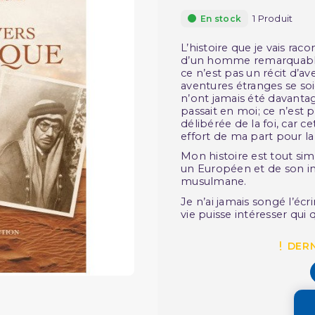
1 Produit
En stock
L’histoire que je vais rac
d’un homme remarquable p
ce n’est pas un récit d’
aventures étranges se so
n’ont jamais été davant
passait en moi; ce n’est 
délibérée de la foi, car ce
effort de ma part pour la
Mon histoire est tout sim
un Européen et de son i
musulmane.
Je n’ai jamais songé l’écri
vie puisse intéresser qui
DERN