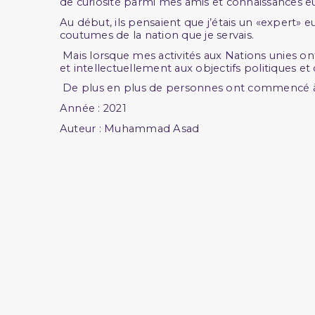
de curiosité parmi mes amis et connaissances e
Au début, ils pensaient que j’étais un «expert»
coutumes de la nation que je servais.
Mais lorsque mes activités aux Nations unies o
et intellectuellement aux objectifs politiques 
De plus en plus de personnes ont commencé à 
Année : 2021
Auteur : Muhammad Asad