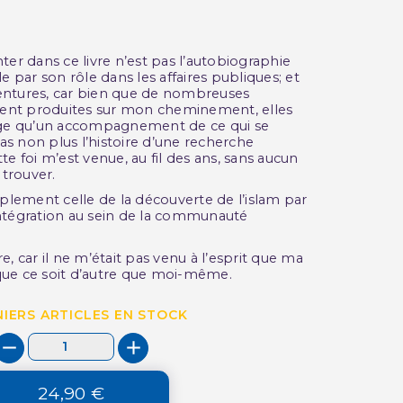
onter dans ce livre n’est pas l’autobiographie
ar son rôle dans les affaires publiques; et
aventures, car bien que de nombreuses
ient produites sur mon cheminement, elles
age qu’un accompagnement de ce qui se
pas non plus l’histoire d’une recherche
tte foi m’est venue, au fil des ans, sans aucun
 trouver.
plement celle de la découverte de l’islam par
ntégration au sein de la communauté
re, car il ne m’était pas venu à l’esprit que ma
 que ce soit d’autre que moi-même.
IERS ARTICLES EN STOCK
24,90 €