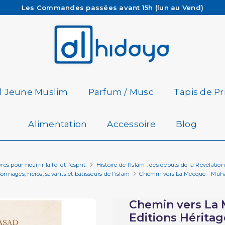
Les Commandes passées avant 15h (lun au Vend)
sont préparées et expédiées le jour même
Besoin d'aide ? Retrouvez notre FAQ
Livraison offerte à partir de 65€ d'achat*
il Jeune Muslim
Parfum / Musc
Tapis de Pr
Alimentation
Accessoire
Blog
es pour nourrir la foi et l’esprit.
Histoire de l’Islam : des débuts de la Révéla
nnages, héros, savants et bâtisseurs de l’islam
Chemin vers La Mecque - Muha
Chemin vers La
Editions Héritag