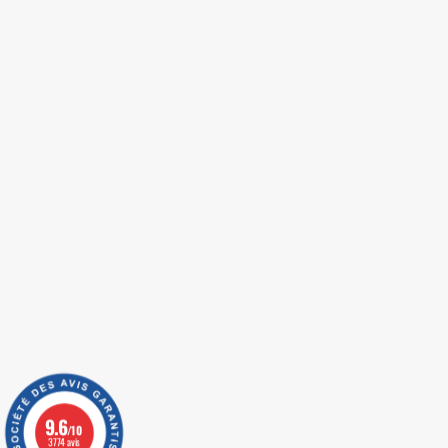
9.6
/10
3774 avis