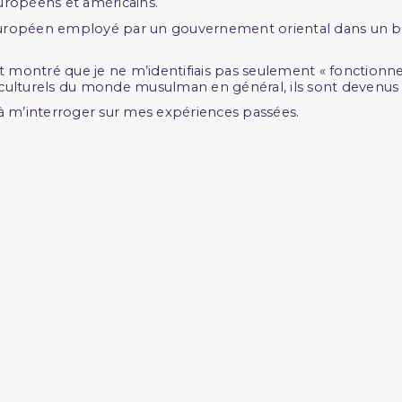
uropéens et américains.
 européen employé par un gouvernement oriental dans un but
nt montré que je ne m’identifiais pas seulement « foncti
et culturels du monde musulman en général, ils sont devenu
m’interroger sur mes expériences passées.