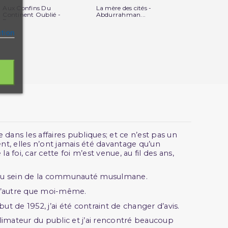
Aux Confins Du
La mère des cités -
Le roman de
Continent Oublié -
Abdurrahman...
- une autre..
Par...
ation
dans les affaires publiques; et ce n’est pas un
t, elles n’ont jamais été davantage qu’un
foi, car cette foi m’est venue, au fil des ans,
n au sein de la communauté musulmane.
it d’autre que moi-même.
t de 1952, j’ai été contraint de changer d’avis.
limateur du public et j’ai rencontré beaucoup