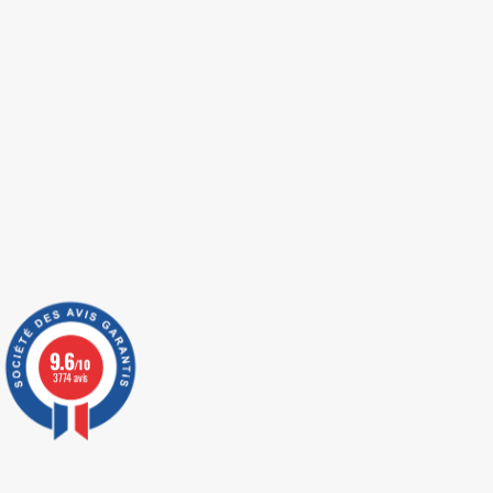
9.6
/10
3774 avis