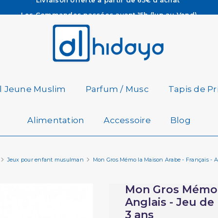
Les Commandes passées avant 15h (lun au Vend)
sont préparées et expédiées le jour même
Besoin d'aide ? Retrouvez notre FAQ
Livraison offerte à partir de 65€ d'achat*
il Jeune Muslim
Parfum / Musc
Tapis de Pr
Alimentation
Accessoire
Blog
Jeux pour enfant musulman
Mon Gros Mémo la Maison Arabe - Français - An
Mon Gros Mémo l
Anglais - Jeu de
3 ans