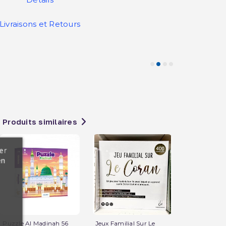
Livraisons et Retours
Produits similaires
er
en
Puzzle Al Madinah 56
Jeux Familial Sur Le
Nounours A