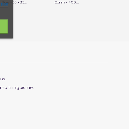
Pces - 35 x 35...
Coran - 400...
Doudou Ours
ation
ns.
multilinguisme.