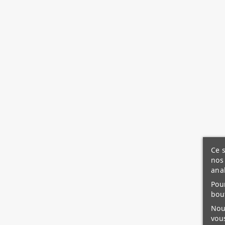
Ce s
nos 
ana
Pour
bou
Nous
vous