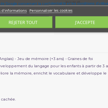
Jeux de 48...
 de Google concernant la confidentialité et les conditions d'utilis
s d'informations
Personnaliser les cookies
REJETER TOUT
J'ACCEPTE
glais) - Jeu de mémoire (+3 ans) - Graines de foi
éveloppement du langage pour les enfants à partir de 3 a
iore la mémoire, enrichit le vocabulaire et développe le 
e cachée.