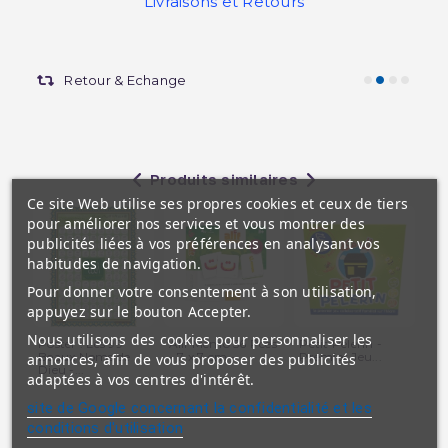
Livraisons et Retours
Retour & Echange
Produits similaires
Ce site Web utilise ses propres cookies et ceux de tiers
pour améliorer nos services et vous montrer des
publicités liées à vos préférences en analysant vos
habitudes de navigation.
Pour donner votre consentement à son utilisation,
appuyez sur le bouton Accepter.
Nous utilisons des cookies pour personnaliser les
Poster : Les 99
Alif Mémo 56 Pces
Petit Pèlerin -
Ra
Beaux Noms de
- 7 x 7 cm -...
Premier Jeu...
Dou
annonces, afin de vous proposer des publicités
Dieu -...
adaptées à vos centres d'intérêt.
site de Google concernant la confidentialité et les
conditions d'utilisation