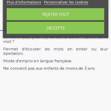
Plus d'informations
Personnaliser les cookies
REJETER TOUT
Description
Détails du produit
Avis clients
J'ACCEPTE
Contient deux jeux : (1) où est la lettre ? (2) où est le
mot ?
Permet d'écouter les mots en entier ou leur
épellation.
Mode d'emploi en langue française.
Ne convient pas aux enfants de moins de 3 ans.