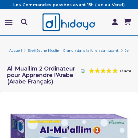
Les Commandes passées avant 15h (lun au Vend)
sont préparées et expédiées le jour même
Besoin d'aide ? Retrouvez notre FAQ
Livraison offerte à partir de 65€ d'achat*
Accueil
Éveil Jeune Muslim : Grandir dans la foi en s’amusant.
Jeux p
Al-Muallim 2 Ordinateur
pour Apprendre l'Arabe
(Arabe Français)