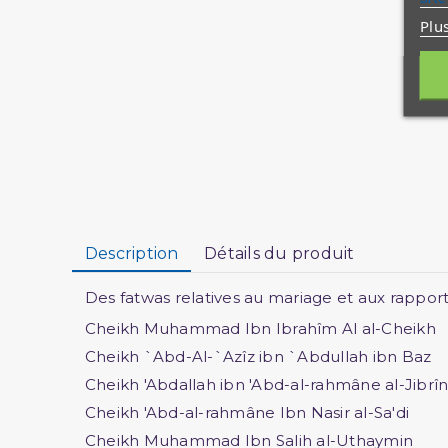
Plu
Description
Détails du produit
Des fatwas relatives au mariage et aux rapport
Cheikh Muhammad Ibn Ibrahîm Al al-Cheikh
Cheikh `Abd-Al-`Azîz ibn `Abdullah ibn Baz
Cheikh 'Abdallah ibn 'Abd-al-rahmâne al-Jibrî
Cheikh 'Abd-al-rahmâne Ibn Nasir al-Sa'di
Cheikh Muhammad Ibn Salih al-Uthaymin