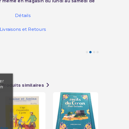
ur même en magasin du lundi au samedi de
Détails
Livraisons et Retours
er
Produits similaires
en
ation