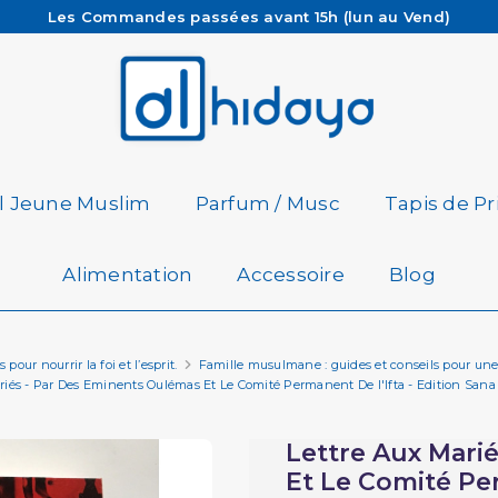
Les Commandes passées avant 15h (lun au Vend)
sont préparées et expédiées le jour même
Besoin d'aide ? Retrouvez notre FAQ
Livraison offerte à partir de 65€ d'achat*
il Jeune Muslim
Parfum / Musc
Tapis de Pr
Alimentation
Accessoire
Blog
pour nourrir la foi et l’esprit.
Famille musulmane : guides et conseils pour une
riés - Par Des Eminents Oulémas Et Le Comité Permanent De l'Ifta - Edition San
Lettre Aux Mari
Et Le Comité Per