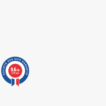
9.6
/10
3776 avis