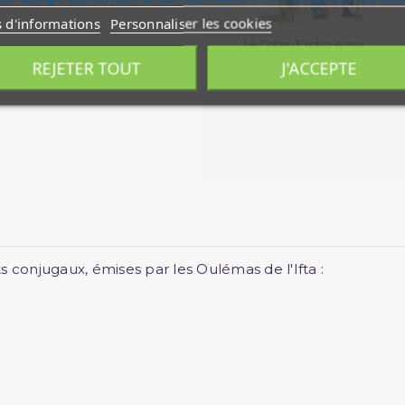
s d'informations
Personnaliser les cookies
Le Coran Expliqué aux
Débutants -...
REJETER TOUT
J'ACCEPTE
s conjugaux, émises par les Oulémas de l'Ifta :
n