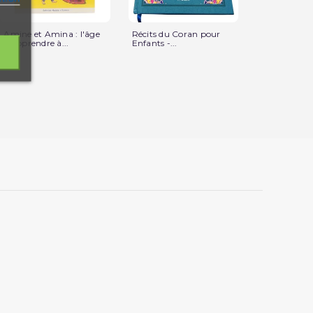
Amine et Amina : l'âge
Récits du Coran pour
Le prophète
d'apprendre à...
Enfants -...
et les fourmis