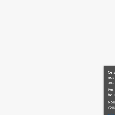
Ce s
nos 
ana
Pour
bou
Nous
vous
site