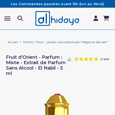
Les Commandes passées avant 15h (lun au Vend)
sont préparées et expédiées le jour même
Besoin d'aide ? Retrouvez notre FAQ
Livraison offerte à partir de 65€ d'achat*
Accueil
Parfum / Musc : Laissez-vous séduire par l’élégance des parfums 
Fruit d'Orient - Parfum :
Mixte - Extrait de Parfum
Sans Alcool - El Nabil - 5
ml