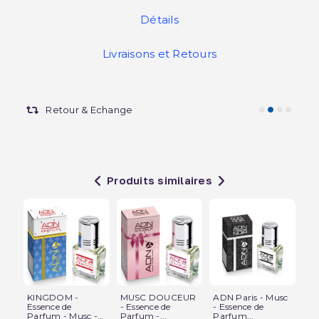
Détails
Livraisons et Retours
Retour & Echange
Produits similaires
KINGDOM -
MUSC DOUCEUR
ADN Paris - Musc
Mu
Essence de
- Essence de
- Essence de
Pa
Parfum - Musc -...
Parfum -...
Parfum...
Ext