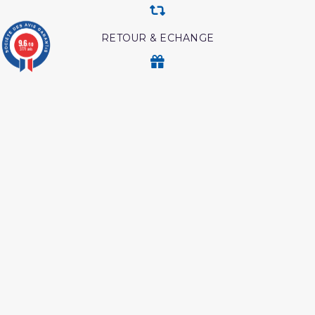
RETOUR & ECHANGE
9.6
/10
3771 avis
CARTES CADEAUX
MODES DE PAIEMENT
Retrouvez nos autres produits
Coffret coran
Livre boulough al maram
Lecon de tawhid
L essentiel de la vie du
prophète
L authentique de l
Les droits des croyantes
exégèse d ibn kathîr
Coran tafsir ibn kathir
Les intrigues du diable
L'Islam Est La Sunnah Et
Les maladies
La Sunnah Est L'Islam
psychologiques edition