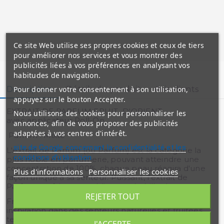
Ce site Web utilise ses propres cookies et ceux de tiers
pour améliorer nos services et vous montrer des
publicités liées à vos préférences en analysant vos
habitudes de navigation.
Pour donner votre consentement à son utilisation,
Description
Détails du produit
Avis clients
appuyez sur le bouton Accepter.
EXTRAIT DE PARFUM FRUIT D'ORIENT
Nous utilisons des cookies pour personnaliser les
avec applicateur Roll-On
annonces, afin de vous proposer des publicités
adaptées à vos centres d'intérêt.
Parfum : Mixte
site de Google concernant la confidentialité et les
L'extrait de Parfum (ou Parfum) est la catégorie la
conditions d'utilisation
plus noble en parfumerie, pouvant atteindre une
concentration de 100%, chaque peau réagira d'une
Plus d'informations
Personnaliser les cookies
façon unique à sa senteur. Puissant, l'extrait de
Parfum est fait pour sublimer et habiller la peau.
REJETER TOUT
Fruit d’Orient est un Musc traditionnel qui puise son
inspiration dans des senteurs naturelles et fruitées
telles que le basilic, les fruits rouges ou encore la