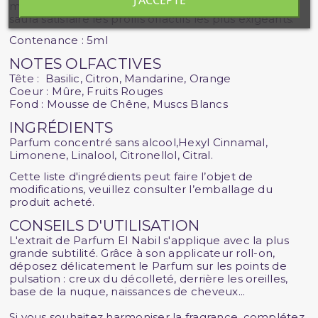
J'ACCEPTE
mousse de chêne. Ce parfum audacieux et soigné
saura satisfaire les profils olfactifs les plus exigeants.
Contenance : 5ml
NOTES OLFACTIVES
Tête : Basilic, Citron, Mandarine, Orange
Coeur : Mûre, Fruits Rouges
Fond : Mousse de Chêne, Muscs Blancs
INGRÉDIENTS
Parfum concentré sans alcool,Hexyl Cinnamal,
Limonene, Linalool, Citronellol, Citral.
Cette liste d'ingrédients peut faire l’objet de
modifications, veuillez consulter l’emballage du
produit acheté.
CONSEILS D'UTILISATION
L'extrait de Parfum El Nabil s'applique avec la plus
grande subtilité. Grâce à son applicateur roll-on,
déposez délicatement le Parfum sur les points de
pulsation : creux du décolleté, derrière les oreilles,
base de la nuque, naissances de cheveux...
Si vous souhaitez harmoniser la fragrance, complétez