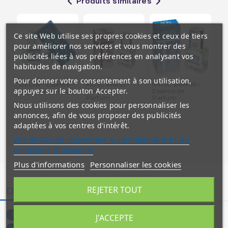
Produits similaires
Ce site Web utilise ses propres cookies et ceux de tiers
pour améliorer nos services et vous montrer des
publicités liées à vos préférences en analysant vos
habitudes de navigation.
Pour donner votre consentement à son utilisation,
DELTA - Essence
MUSC PARIS -
MUSC SAPHIR -
Lu
appuyez sur le bouton Accepter.
de Parfum - Musc
Essence de
Essence de
Sa
-...
Parfum -...
Parfum -...
-...
Nous utilisons des cookies pour personnaliser les
annonces, afin de vous proposer des publicités
adaptées à vos centres d'intérêt.
site de Google concernant la confidentialité et les
conditions d'utilisation
Plus d'informations
Personnaliser les cookies
REJETER TOUT
Détails du produit
5786-R
Référence
J'ACCEPTE