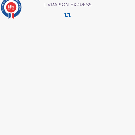
LIVRAISON EXPRESS
9.6
/10
3774 avis
RETOUR & ECHANGE
CARTES CADEAUX
MODES DE PAIEMENT
Retrouvez nos autres produits
L authentique de l
L authentique des récits
exégèse d ibn kathîr
des prophètes
Shaykh al albani
Interpretation islamique
des reves
Les droits des croyantes
Péchés et guerison
L essentiel de la vie du
Hajj et Umra en Images