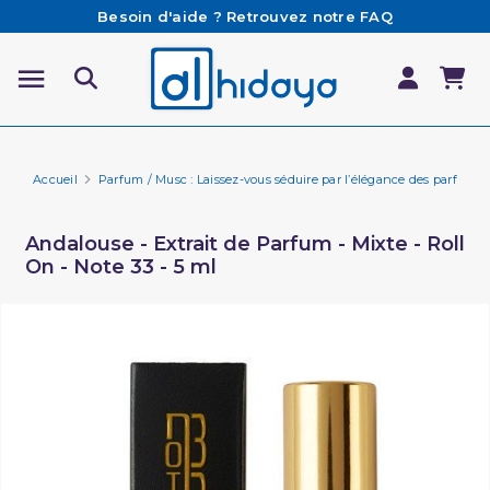
Besoin d'aide ? Retrouvez notre FAQ
Livraison offerte à partir de 65€ d'achat*
Les Commandes passées avant 15h (lun au Vend)
sont préparées et expédiées le jour même
Accueil
Parfum / Musc : Laissez-vous séduire par l’élégance des parfums 
Andalouse - Extrait de Parfum - Mixte - Roll
On - Note 33 - 5 ml