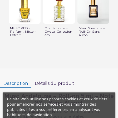
MUSC RED -
Oud Sublime -
Musc Sunshine –
MU
Parfum : Mixte -
Crystal Collection
Roll-On Sans
Es
Extrait...
3ml...
Alcool –...
Par
Description
Détails du produit
Musc Andalouse – Roll-on 5 ml – Note
Ce site Web utilise ses propres cookies et ceux de tiers
33 – Sans Alcool
pour améliorer nos services et vous montrer des
publicités liées à vos préférences en analysant vos
Le
Musc Andalouse
de Note 33 est un parfum
habitudes de navigation.
unisexe inspiré des traditions orientales.