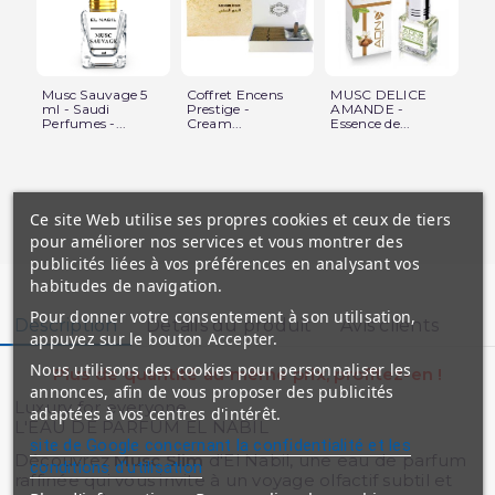
Musc Sauvage 5
Coffret Encens
MUSC DELICE
Mu
ml - Saudi
Prestige -
AMANDE -
Pa
Perfumes -...
Cream...
Essence de...
El..
Ce site Web utilise ses propres cookies et ceux de tiers
pour améliorer nos services et vous montrer des
publicités liées à vos préférences en analysant vos
habitudes de navigation.
Pour donner votre consentement à son utilisation,
Description
Détails du produit
Avis clients
appuyez sur le bouton Accepter.
Nous utilisons des cookies pour personnaliser les
Plus de quantité au même prix, profitez-en !
annonces, afin de vous proposer des publicités
Luxury for everyone
adaptées à vos centres d'intérêt.
L'EAU DE PARFUM EL NABIL
site de Google concernant la confidentialité et les
Découvrez
Musc Slim
d'El Nabil, une eau de parfum
conditions d'utilisation
raffinée qui vous invite à un voyage olfactif subtil et