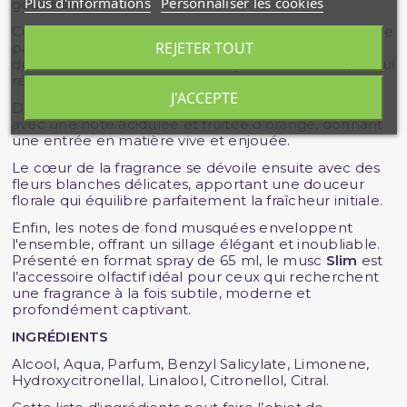
Plus d'informations
Personnaliser les cookies
gourmand.
Conçu pour être porté aussi bien par les femmes que
REJETER TOUT
par les hommes, ce parfum mixte capture l'essence
du luxe accessible, avec une sophistication unique qui
révèle toute la richesse des senteurs orientales.
J'ACCEPTE
Dès la première vaporisation, le musc
Slim
surprend
avec une note acidulée et fruitée d'orange, donnant
une entrée en matière vive et enjouée.
Le cœur de la fragrance se dévoile ensuite avec des
fleurs blanches délicates, apportant une douceur
florale qui équilibre parfaitement la fraîcheur initiale.
Enfin, les notes de fond musquées enveloppent
l'ensemble, offrant un sillage élégant et inoubliable.
Présenté en format spray de 65 ml, le musc
Slim
est
l’accessoire olfactif idéal pour ceux qui recherchent
une fragrance à la fois subtile, moderne et
profondément captivant.
INGRÉDIENTS
Alcool, Aqua, Parfum, Benzyl Salicylate, Limonene,
Hydroxycitronellal, Linalool, Citronellol, Citral.