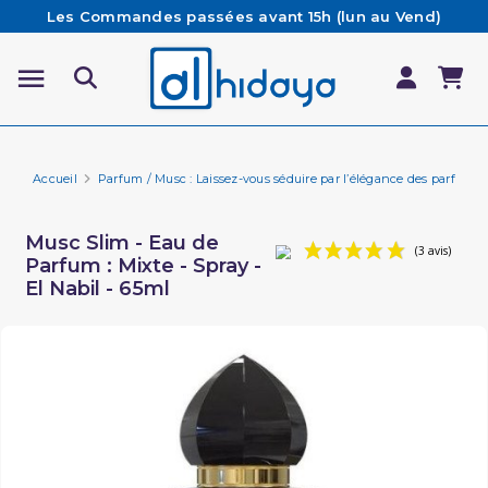
Les Commandes passées avant 15h (lun au Vend)
sont préparées et expédiées le jour même
Besoin d'aide ? Retrouvez notre FAQ
Livraison offerte à partir de 65€ d'achat*
Accueil
Parfum / Musc : Laissez-vous séduire par l’élégance des parfums 
Musc Slim - Eau de
Parfum : Mixte - Spray -
El Nabil - 65ml