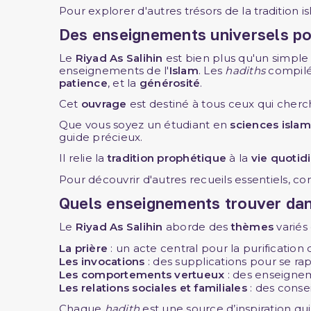
Pour explorer d'autres trésors de la tradition i
Des enseignements universels po
Le
Riyad As Salihin
est bien plus qu'un simple
enseignements de l'
Islam
. Les
hadiths
compilés
patience
, et la
générosité
.
Cet
ouvrage
est destiné à tous ceux qui cher
Que vous soyez un étudiant en
sciences isla
guide précieux.
Il relie la
tradition prophétique
à la
vie quotid
Pour découvrir d'autres recueils essentiels, co
Quels enseignements trouver dans
Le
Riyad As Salihin
aborde des
thèmes
variés 
La prière
: un acte central pour la purification
Les invocations
: des supplications pour se ra
Les comportements vertueux
: des enseignem
Les relations sociales et familiales
: des conse
Chaque
hadith
est une source d’inspiration qui