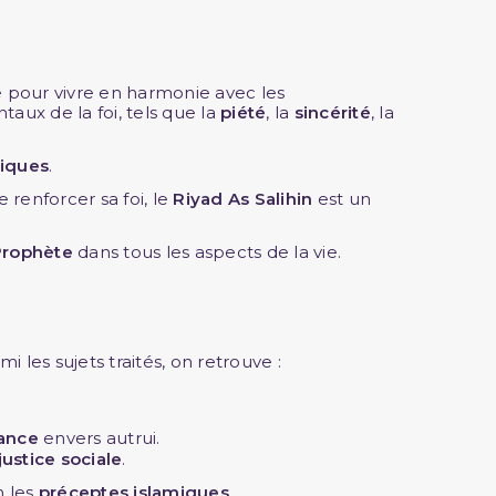
ute pour vivre en harmonie avec les
ux de la foi, tels que la
piété
, la
sincérité
, la
miques
.
 renforcer sa foi, le
Riyad As Salihin
est un
Prophète
dans tous les aspects de la vie.
i les sujets traités, on retrouve :
lance
envers autrui.
justice sociale
.
n les
préceptes islamiques
.