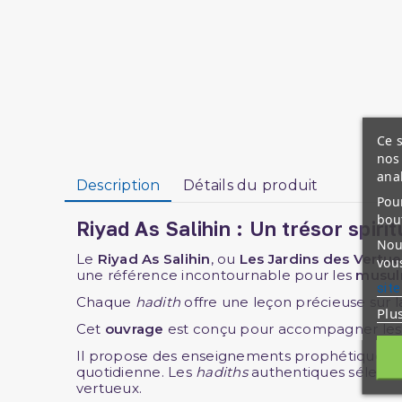
Ce s
nos 
ana
Description
Détails du produit
Pour
bou
Riyad As Salihin : Un trésor spi
Nous
Le
Riyad As Salihin
, ou
Les Jardins des Vertu
vous
une référence incontournable pour les
musu
site
Chaque
hadith
offre une leçon précieuse sur l
Plu
Cet
ouvrage
est conçu pour accompagner les 
Il propose des enseignements prophétiques qui
quotidienne. Les
hadiths
authentiques sélecti
vertueux.