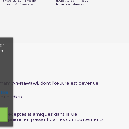
Riyad as-Salihine de
Riyad As Salihine de
Riyad As-Sal
l'Imam Al Nawawi...
l'Imam Al Nawawi...
Grand format
er
en
imam An-Nawawi
, dont l'œuvre est devenue
ation
 quotidien.
es
préceptes islamiques
dans la vie
à la
prière
, en passant par les comportements