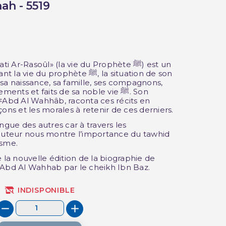
ah - 5519
 Ar-Rasoûl» (la vie du Prophète ﷺ) est un
du prophète ﷺ, la situation de son
(2 avis)
sa naissance, sa famille, ses compagnons,
ents et faits de sa noble vie ﷺ. Son
bd Al Wahhâb, raconta ces récits en
ons et les morales à retenir de ces derniers.
ngue des autres car à travers les
'auteur nous montre l’importance du tawhid
isme.
a nouvelle édition de la biographie de
bd Al Wahhab par le cheikh Ibn Baz.
INDISPONIBLE