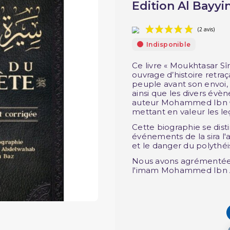
Edition Al Bayyin
Indisponible
Ce livre « Moukhtasar Sîrati
ouvrage d’histoire retraçant la vie 
peuple avant son envoi, 
ainsi que les divers évènem
auteur Mohammed Ibn ᶜA
mettant en valeur les leç
Cette biographie se disti
événements de la sira l
et le danger du polythé
Nous avons agrémentée l
l'imam Mohammed Ibn A