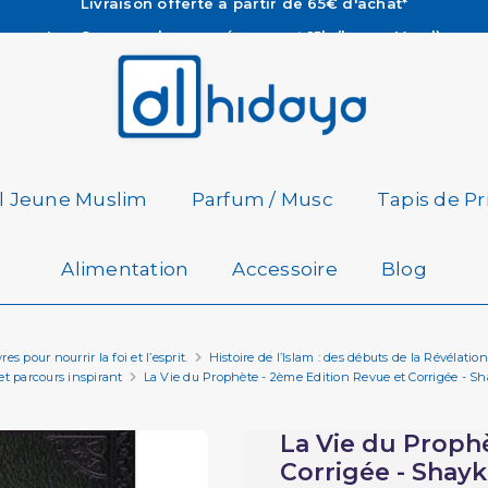
Les Commandes passées avant 15h (lun au Vend)
sont préparées et expédiées le jour même
Besoin d'aide ? Retrouvez notre FAQ
Livraison offerte à partir de 65€ d'achat*
il Jeune Muslim
Parfum / Musc
Tapis de Pr
Alimentation
Accessoire
Blog
es pour nourrir la foi et l’esprit.
Histoire de l’Islam : des débuts de la Révéla
emples, sagesses et parcours inspirant
La Vie du Prophète - 2ème Edition Revue et Corrigée -
La Vie du Proph
Corrigée - Sha