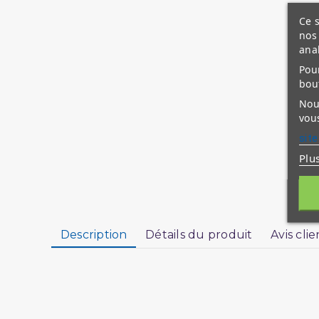
Ce s
nos 
ana
Pour
bou
Nous
vous
site
Plu
Description
Détails du produit
Avis clie
La vie du prophète - 2ème édition revue et c
Moukhtasar Sîrati Ar-Rasoûl