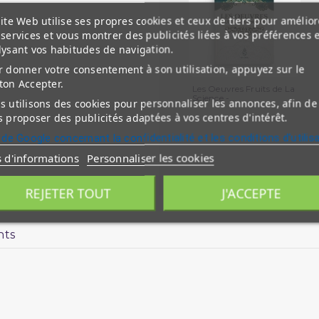
ite Web utilise ses propres cookies et ceux de tiers pour amélior
services et vous montrer des publicités liées à vos préférences 
lysant vos habitudes de navigation.
 donner votre consentement à son utilisation, appuyez sur le
ton Accepter.
Les Oeuvres Fruits de La
Science -...
 utilisons des cookies pour personnaliser les annonces, afin de
 proposer des publicités adaptées à vos centres d'intérêt.
 de Google concernant la confidentialité et les conditions d'utilis
s d'informations
Personnaliser les cookies
REJETER TOUT
J'ACCEPTE
nts
orrigée