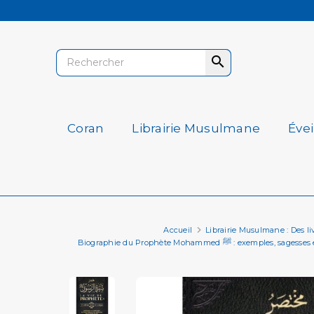

Coran
Librairie Musulmane
Éve
Accueil
Librairie Musulmane : Des livr
Biographie du Prophète Mohammed ﷺ : ex