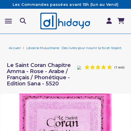
Les Commandes passées avant 15h (lun au Vend)
sont préparées et expédiées le jour même
Besoin d'aide ? Retrouvez notre FAQ
Livraison offerte à partir de 65€ d'achat*
Accueil
Librairie Musulmane : Des livres pour nourrir la foi et l’esprit.
Li
Le Saint Coran Chapitre
Amma - Rose - Arabe /
Français / Phonétique -
Edition Sana - 5520