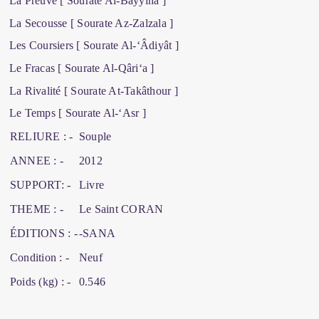
La Preuve [ Sourate Al-Bayyina ]
La Secousse [ Sourate Az-Zalzala ]
Les Coursiers [ Sourate Al-‘Âdiyât ]
Le Fracas [ Sourate Al-Qâri‘a ]
La Rivalité [ Sourate At-Takâthour ]
Le Temps [ Sourate Al-‘Asr ]
RELIURE : -
Souple
ANNEE : -
2012
SUPPORT: -
Livre
THEME : -
Le Saint CORAN
ÉDITIONS : -
-SANA
Condition : -
Neuf
Poids (kg) : -
0.546