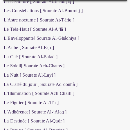
La Déchirure [ Sourate Al-Inchiqâq ]
Les Constellations [ Sourate Al-Bouroûj ]
L'Astre nocturne [ Sourate At-Târiq ]
Le Très-Haut [ Sourate Al-A‘lâ ]
L'Enveloppante[ Sourate Al-Ghâchiya ]
L'Aube [ Sourate Al-Fajr ]
La Cité [ Sourate Al-Balad ]
Le Soleil[ Sourate Ach-Chams ]
La Nuit [ Sourate Al-Layl ]
La Clarté du jour [ Sourate Ad-douhâ ]
L’Illumination [ Sourate Ach-Charh ]
Le Figuier [ Sourate At-Tîn ]
L’Adhérence[ Sourate Al-‘Alaq ]
La Destinée [ Sourate Al-Qadr ]