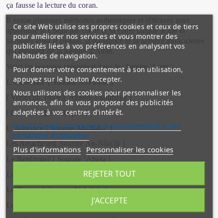
ça fausse la lecture du coran.
Il existe plusieurs méthodes authentiques et efficaces pour
Ce site Web utilise ses propres cookies et ceux de tiers
apprendre le Coran par coeur et sa claire langue arabe et
pour améliorer nos services et vous montrer des
savourer ainsi la beauté, la puissance et la lumière miraculeuse
publicités liées à vos préférences en analysant vos
qui émanent de la paroles d'Allah.
habitudes de navigation.
Voici les sourates présentent dans le chapitre 'Amma:
Pour donner votre consentement à son utilisation,
appuyez sur le bouton Accepter.
L’Ouverture [ Sourate Al-Fâtiha ]
Nous utilisons des cookies pour personnaliser les
[ Verset du Trône][ Âyatou-l-koursiyy ]
annonces, afin de vous proposer des publicités
adaptées à vos centres d'intérêt.
[ La Vache ][ Al-Baqara ]
site de Google concernant la confidentialité et les
L’ Annonce [ Sourate An-Naba’ ]
conditions d'utilisation
Les Arracheurs[ Sourate An-Nâzi'ât ]
Plus d'informations
Personnaliser les cookies
Le Renfrogné [ Sourate ‘Abasa ]
REJETER TOUT
Le Décrochement [ Soûrate At-Takwîr ]
La Rupture[ Sourate Al-Infitâr ]
J'ACCEPTE
Les Fraudeurs [ Soûrate Al-Mutaffifîne ]