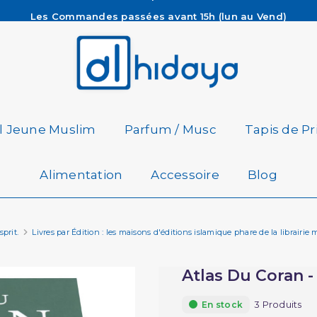
Les Commandes passées avant 15h (lun au Vend)
sont préparées et expédiées le jour même
Besoin d'aide ? Retrouvez notre FAQ
Livraison offerte à partir de 65€ d'achat*
il Jeune Muslim
Parfum / Musc
Tapis de Pr
Alimentation
Accessoire
Blog
sprit.
Livres par Édition : les maisons d'éditions islamique phare de la librairi
Atlas Du Coran -
3 Produits
En stock