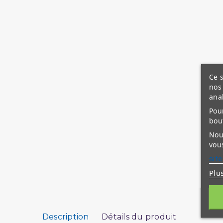
Ce s
nos 
ana
Pour
bou
Nous
vous
site
Plu
Description
Détails du produit