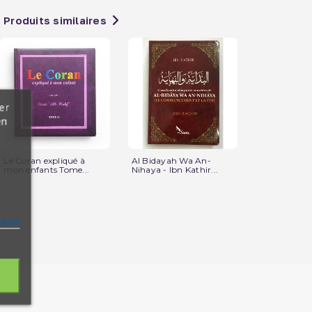
Produits similaires
er
en
Le Coran expliqué à
Al Bidayah Wa An-
Le Saint Cor
mon enfants Tome...
Nihaya - Ibn Kathir...
Couverture..
ation