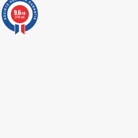
9.6
/10
3774 avis
LIVRAISON EXPRESS